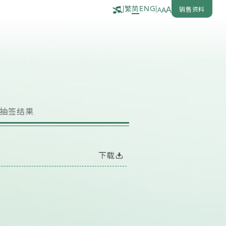
繁
简
销售资料
|
ENG
|
A
A
A
抽签结果
下载