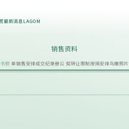
导赏
最新消息
LAGOM
销售资料
明书
价 单
销售安排
成交纪录册
公 契
转让限制
按揭安排
鸟瞰照片