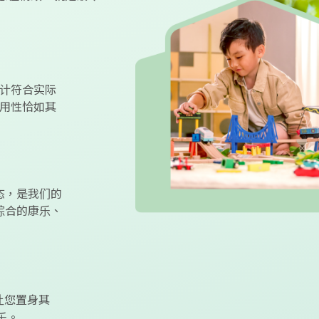
计符合实际
用性恰如其
态，是我们的
综合的康乐、
。
让您置身其
乐。