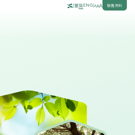
销售资料
|
ENG
|
繁
简
A
A
A