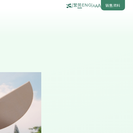
繁
简
销售资料
|
ENG
|
A
A
A