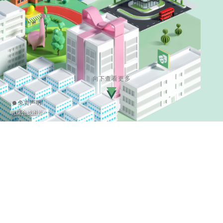
向下查看更多
免责声明
电脑合成图片^
查询热线
2839 8280
发展项目：聚然｜区域：粉岭／上水｜发展项目所位于的街道名称
△
及由差饷物业估价署署长编配的门牌号数：马会道288号
｜卖方为
施行《一手住宅物业销售条例》第2部而就发展项目指定的互联网网
▲
站的网址
：https://hemmafab.hkhs.com｜本广告／宣传资料内
载列的相片、图像、绘图或素描显示纯属画家对有关发展项目之想